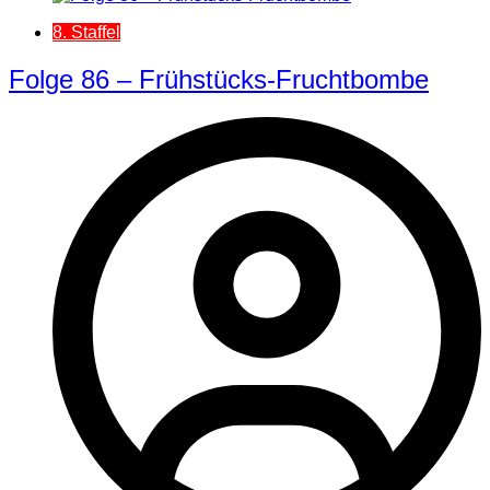
8. Staffel
Folge 86 – Frühstücks-Fruchtbombe