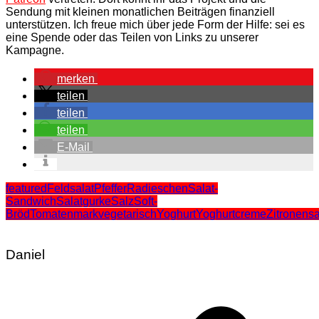
Sendung mit kleinen monatlichen Beiträgen finanziell
unterstützen. Ich freue mich über jede Form der Hilfe: sei es
eine Spende oder das Teilen von Links zu unserer
Kampagne.
merken
teilen
teilen
teilen
E-Mail
featured
Feldsalat
Pfeffer
Radieschen
Salat-
Sandwich
Salatgurke
Salz
Soft-
Bröd
Tomatenmark
vegetarisch
Yoghurt
Yoghurtcreme
Zitronensa
Daniel
Beitragsnavigation