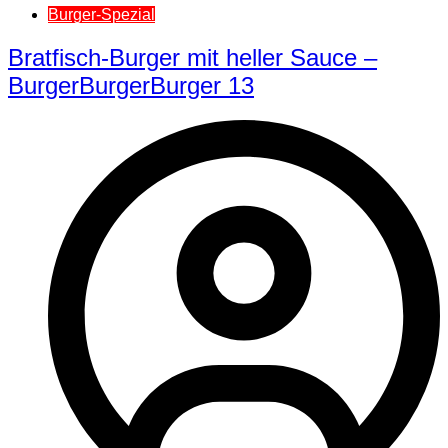
Burger-Spezial
Bratfisch-Burger mit heller Sauce –
BurgerBurgerBurger 13