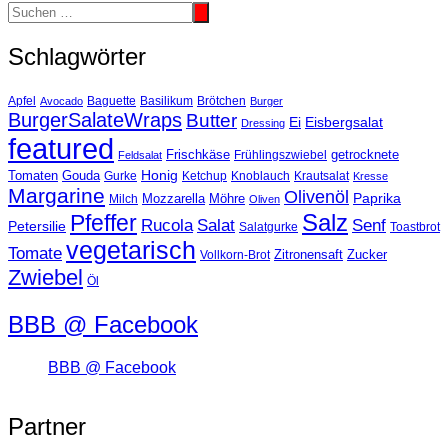
Schlagwörter
Basilikum
Apfel
Avocado
Baguette
Brötchen
Burger
BurgerSalateWraps
Butter
Eisbergsalat
Ei
Dressing
featured
Frischkäse
getrocknete
Feldsalat
Frühlingszwiebel
Tomaten
Gouda
Honig
Ketchup
Knoblauch
Gurke
Krautsalat
Kresse
Margarine
Olivenöl
Paprika
Mozzarella
Möhre
Milch
Oliven
Salz
Pfeffer
Salat
Rucola
Senf
Petersilie
Salatgurke
Toastbrot
vegetarisch
Tomate
Zitronensaft
Zucker
Vollkorn-Brot
Zwiebel
Öl
BBB @ Facebook
BBB @ Facebook
Partner