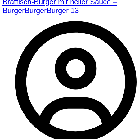
Bratfisch-Burger mit heller Sauce –
BurgerBurgerBurger 13