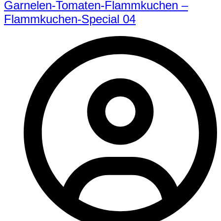
Garnelen-Tomaten-Flammkuchen –
Flammkuchen-Special 04