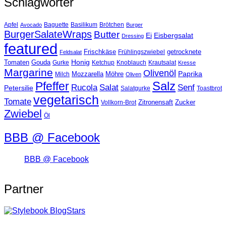
Schlagwörter
Basilikum
Apfel
Avocado
Baguette
Brötchen
Burger
BurgerSalateWraps
Butter
Eisbergsalat
Ei
Dressing
featured
Frischkäse
getrocknete
Feldsalat
Frühlingszwiebel
Tomaten
Gouda
Honig
Ketchup
Knoblauch
Gurke
Krautsalat
Kresse
Margarine
Olivenöl
Paprika
Mozzarella
Möhre
Milch
Oliven
Salz
Pfeffer
Salat
Rucola
Senf
Petersilie
Salatgurke
Toastbrot
vegetarisch
Tomate
Zitronensaft
Zucker
Vollkorn-Brot
Zwiebel
Öl
BBB @ Facebook
BBB @ Facebook
Partner