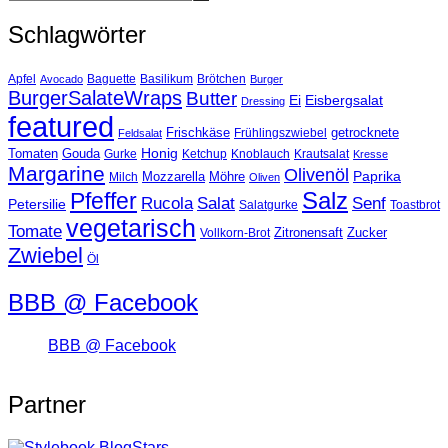
Schlagwörter
Basilikum
Apfel
Avocado
Baguette
Brötchen
Burger
BurgerSalateWraps
Butter
Eisbergsalat
Ei
Dressing
featured
Frischkäse
getrocknete
Feldsalat
Frühlingszwiebel
Tomaten
Gouda
Honig
Ketchup
Knoblauch
Gurke
Krautsalat
Kresse
Margarine
Olivenöl
Paprika
Mozzarella
Möhre
Milch
Oliven
Salz
Pfeffer
Salat
Rucola
Senf
Petersilie
Salatgurke
Toastbrot
vegetarisch
Tomate
Zitronensaft
Zucker
Vollkorn-Brot
Zwiebel
Öl
BBB @ Facebook
BBB @ Facebook
Partner