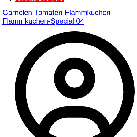
Garnelen-Tomaten-Flammkuchen –
Flammkuchen-Special 04