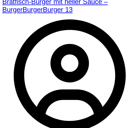
Bratfisch-Burger mit heller Sauce –
BurgerBurgerBurger 13