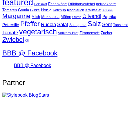
featured
Frischkäse
getrocknete
Feldsalat
Frühlingszwiebel
Tomaten
Gouda
Honig
Ketchup
Knoblauch
Gurke
Krautsalat
Kresse
Margarine
Olivenöl
Paprika
Mozzarella
Möhre
Milch
Oliven
Salz
Pfeffer
Salat
Rucola
Senf
Petersilie
Salatgurke
Toastbrot
vegetarisch
Tomate
Zitronensaft
Zucker
Vollkorn-Brot
Zwiebel
Öl
BBB @ Facebook
BBB @ Facebook
Partner