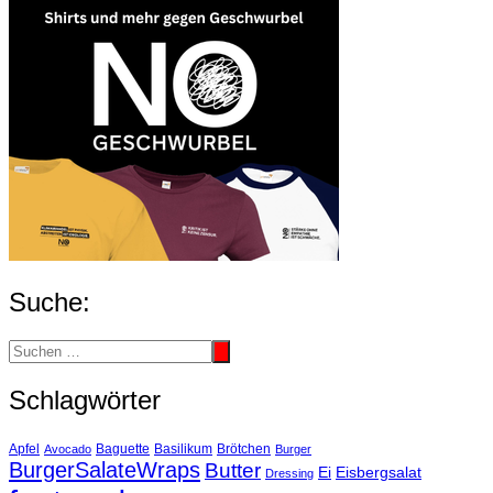
Suche:
Schlagwörter
Basilikum
Apfel
Avocado
Baguette
Brötchen
Burger
BurgerSalateWraps
Butter
Eisbergsalat
Ei
Dressing