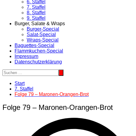
6. Staffel
7. Staffel
8. Staffel
9. Staffel
Burger, Salate & Wraps
Burger-Special
Salat-Special
Wraps-Special
Baguettes-Special
Flammkuchen-Special
Impressum
Datenschutzerklärung
Start
7. Staffel
Folge 79 – Maronen-Orangen-Brot
Folge 79 – Maronen-Orangen-Brot