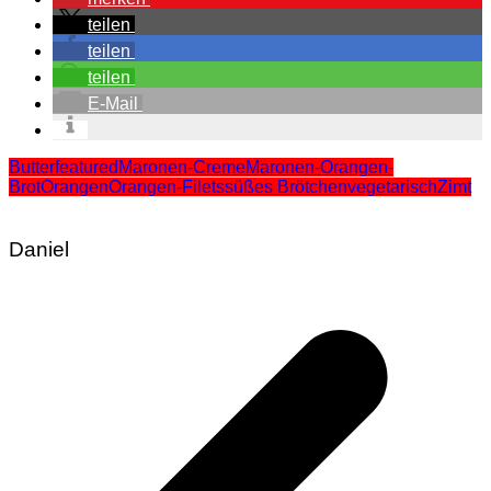
teilen
teilen
teilen
E-Mail
Butter
featured
Maronen-Creme
Maronen-Orangen-
Brot
Orangen
Orangen-Filets
süßes Brötchen
vegetarisch
Zimt
Daniel
Beitragsnavigation