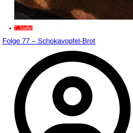
7. Staffel
Folge 77 – Schokavopfel-Brot