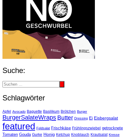
Suche:
Schlagwörter
Basilikum
Apfel
Avocado
Baguette
Brötchen
Burger
BurgerSalateWraps
Butter
Eisbergsalat
Ei
Dressing
featured
Frischkäse
getrocknete
Feldsalat
Frühlingszwiebel
Tomaten
Gouda
Honig
Ketchup
Knoblauch
Gurke
Krautsalat
Kresse