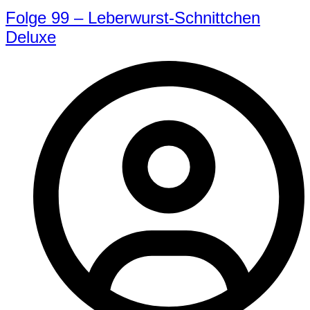
Folge 99 – Leberwurst-Schnittchen
Deluxe