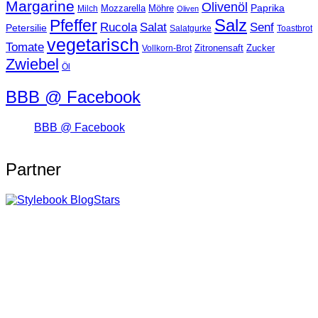
Margarine
Olivenöl
Paprika
Mozzarella
Möhre
Milch
Oliven
Salz
Pfeffer
Salat
Rucola
Senf
Petersilie
Salatgurke
Toastbrot
vegetarisch
Tomate
Zitronensaft
Zucker
Vollkorn-Brot
Zwiebel
Öl
BBB @ Facebook
BBB @ Facebook
Partner