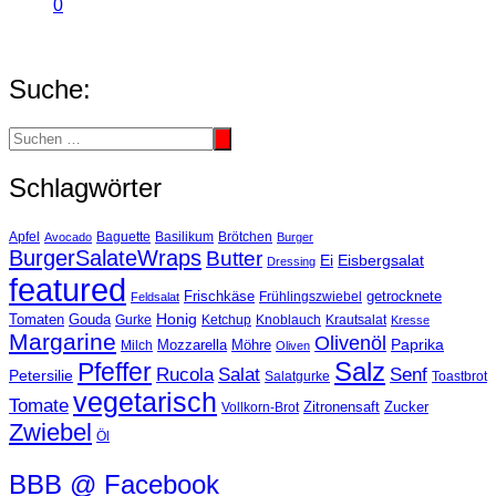
0
Suche:
Schlagwörter
Basilikum
Apfel
Avocado
Baguette
Brötchen
Burger
BurgerSalateWraps
Butter
Eisbergsalat
Ei
Dressing
featured
Frischkäse
getrocknete
Feldsalat
Frühlingszwiebel
Tomaten
Gouda
Honig
Ketchup
Knoblauch
Gurke
Krautsalat
Kresse
Margarine
Olivenöl
Paprika
Mozzarella
Möhre
Milch
Oliven
Salz
Pfeffer
Salat
Rucola
Senf
Petersilie
Salatgurke
Toastbrot
vegetarisch
Tomate
Zitronensaft
Zucker
Vollkorn-Brot
Zwiebel
Öl
BBB @ Facebook