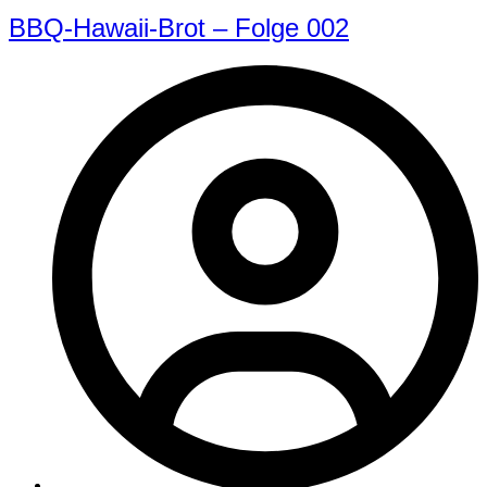
BBQ-Hawaii-Brot – Folge 002